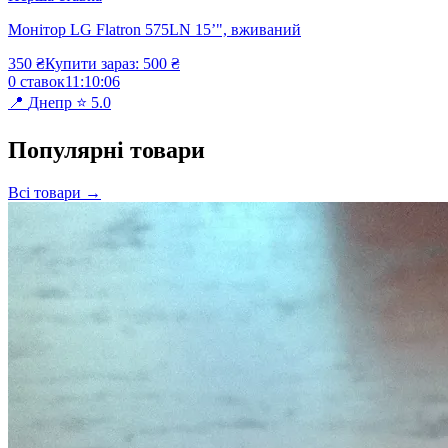
Монітор LG Flatron 575LN 15ʼ", вживаний
350
₴
Купити зараз:
500
₴
0
ставок
11
:
10
:
06
📍
Днепр
⭐
5.0
Популярні товари
Всі товари
→