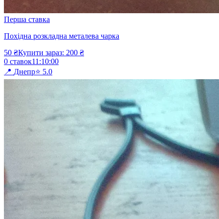
Перша ставка
Похідна розкладна металева чарка
50
₴
Купити зараз:
200
₴
0
ставок
11
:
10
:
00
📍
Днепр
⭐
5.0