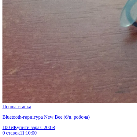
Перша ставка
Bluetooth-гарнітура New Bee (б/в, робоча)
100
₴
Купити зараз:
200
₴
0
ставок
11
:
10
:
00