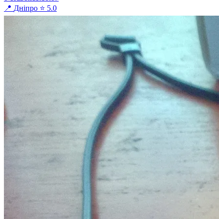
📍
Дніпро
⭐
5.0