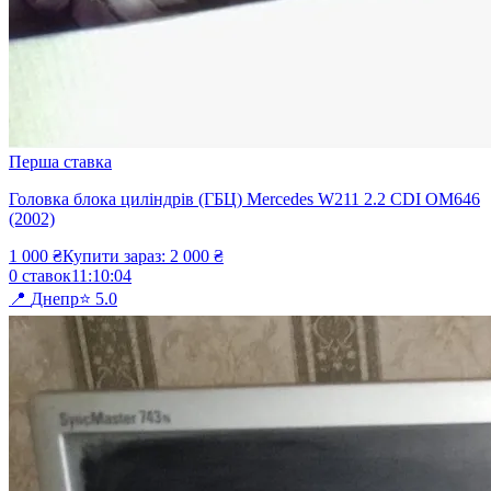
Перша ставка
Головка блока циліндрів (ГБЦ) Mercedes W211 2.2 CDI OM646
(2002)
1 000
₴
Купити зараз:
2 000
₴
0
ставок
11
:
10
:
04
📍
Днепр
⭐
5.0