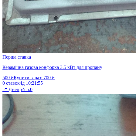
Перша ставка
Керамічна газова конфорка 3.5 кВт для пропану
500
₴
Купити зараз:
700
₴
0
ставок
4д
10
:
21
:
55
📍
Днепр
⭐
5.0