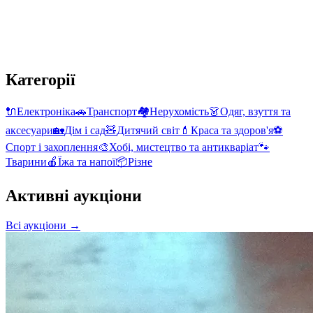
Категорії
🔌
Електроніка
🚗
Транспорт
🏘️
Нерухомість
👗
Одяг, взуття та
аксесуари
🏡
Дім і сад
🧸
Дитячий світ
💄
Краса та здоров'я
⚽
Спорт і захоплення
🎨
Хобі, мистецтво та антикваріат
🐾
Тварини
🍎
Їжа та напої
📦
Різне
Активні аукціони
Всі аукціони
→