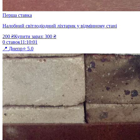
Перша ставка
Налобний світлодіодний ліхтарик у відмінному стані
200
₴
Купити зараз:
300
₴
0
ставок
11
:
10
:
01
📍
Днепр
⭐
5.0