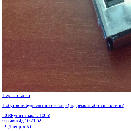
Перша ставка
Побутовий будівельний степлер (під ремонт або запчастини)
50
₴
Купити зараз:
100
₴
0
ставок
4д
10
:
21
:
52
📍
Днепр
⭐
5.0