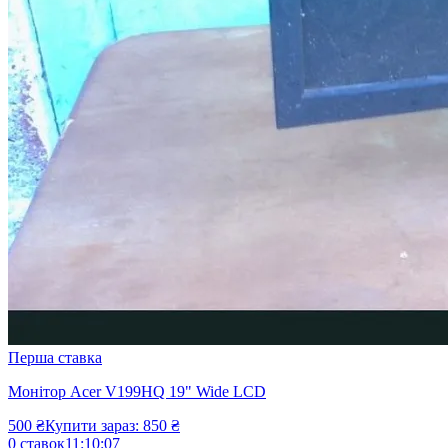
Перша ставка
Монітор Acer V199HQ 19" Wide LCD
500
₴
Купити зараз:
850
₴
0
ставок
11
:
10
:
07