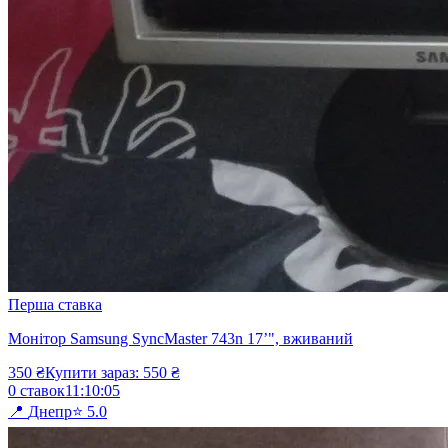
Перша ставка
Монітор Samsung SyncMaster 743n 17ʼ", вживаний
350
₴
Купити зараз:
550
₴
0
ставок
11
:
10
:
05
📍
Днепр
⭐
5.0