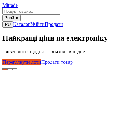
Mitrade
Знайти
Каталог
Увійти
Продати
RU
Найкращі ціни на електроніку
Тисячі лотів щодня — знаходь вигідне
Переглянути лоти
Продати товар