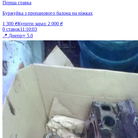
Перша ставка
Буржуйка з пропанового балона на ніжках
1 300
₴
Купити зараз:
2 000
₴
0
ставок
11
:
10
:
03
📍
Днепр
⭐
5.0