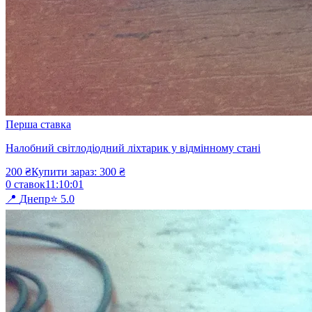
Перша ставка
Налобний світлодіодний ліхтарик у відмінному стані
200
₴
Купити зараз:
300
₴
0
ставок
11
:
10
:
01
📍
Днепр
⭐
5.0