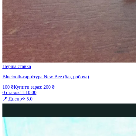
Перша ставка
Bluetooth-гарнітура New Bee (б/в, робоча)
100
₴
Купити зараз:
200
₴
0
ставок
11
:
10
:
00
📍
Днепр
⭐
5.0