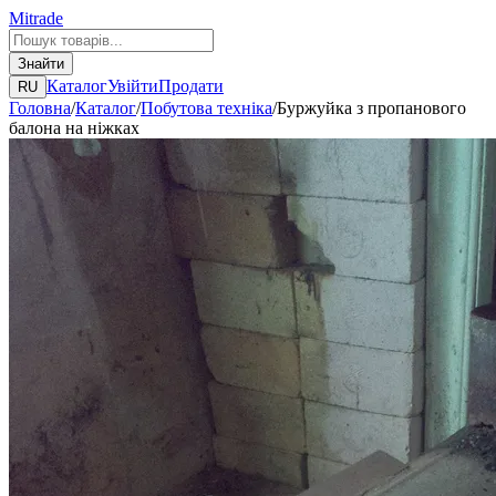
Mitrade
Знайти
Каталог
Увійти
Продати
RU
Головна
/
Каталог
/
Побутова техніка
/
Буржуйка з пропанового
балона на ніжках