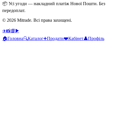
📦
Усі угоди — накладний платіж Нової Пошти. Без
передоплат.
© 2026 Mitrade.
Всі права захищені
.
✈️
📸
📘
▶️
🏠
Головна
🔍
Каталог
➕
Продати
❤️
Кабінет
👤
Профіль