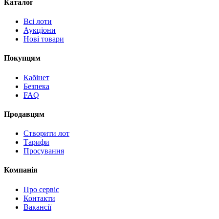
Каталог
Всі лоти
Аукціони
Нові товари
Покупцям
Кабінет
Безпека
FAQ
Продавцям
Створити лот
Тарифи
Просування
Компанія
Про сервіс
Контакти
Вакансії