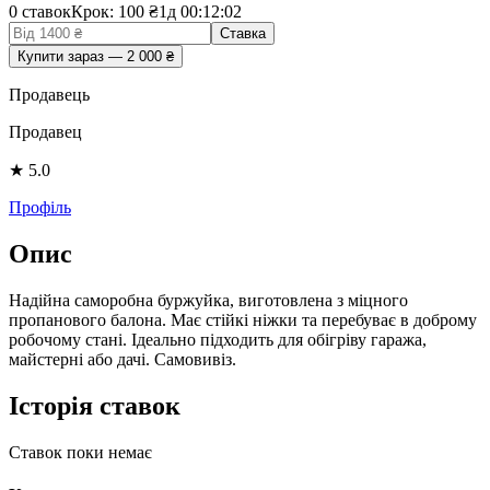
0
ставок
Крок: 100 ₴
1д
00
:
12
:
02
Ставка
Купити зараз
—
2 000
₴
Продавець
Продавец
★
5.0
Профіль
Опис
Надійна саморобна буржуйка, виготовлена з міцного
пропанового балона. Має стійкі ніжки та перебуває в доброму
робочому стані. Ідеально підходить для обігріву гаража,
майстерні або дачі. Самовивіз.
Історія ставок
Ставок поки немає