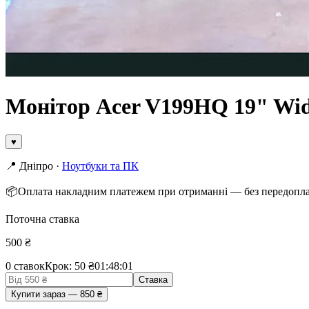
Монітор Acer V199HQ 19" Wi
♥
📍
Дніпро
·
Ноутбуки та ПК
📦
Оплата накладним платежем при отриманні — без передопл
Поточна ставка
500
₴
0
ставок
Крок: 50 ₴
01
:
48
:
01
Ставка
Купити зараз
—
850
₴