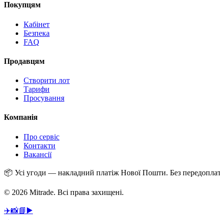
Покупцям
Кабінет
Безпека
FAQ
Продавцям
Створити лот
Тарифи
Просування
Компанія
Про сервіс
Контакти
Вакансії
📦
Усі угоди — накладний платіж Нової Пошти. Без передоплат
© 2026 Mitrade.
Всі права захищені
.
✈️
📸
📘
▶️