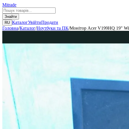
Mitrade
Знайти
Каталог
Увійти
Продати
RU
Головна
/
Каталог
/
Ноутбуки та ПК
/
Монітор Acer V199HQ 19" W