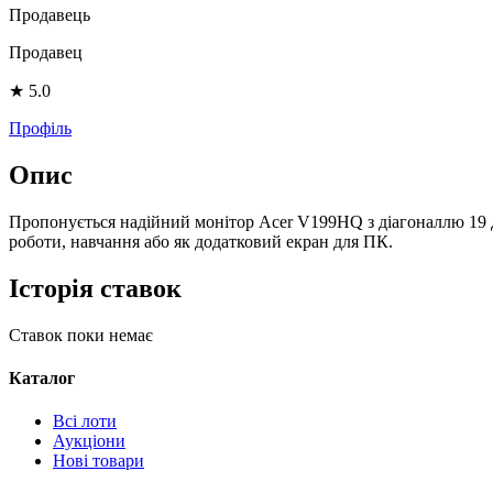
Продавець
Продавец
★
5.0
Профіль
Опис
Пропонується надійний монітор Acer V199HQ з діагоналлю 19 д
роботи, навчання або як додатковий екран для ПК.
Історія ставок
Ставок поки немає
Каталог
Всі лоти
Аукціони
Нові товари