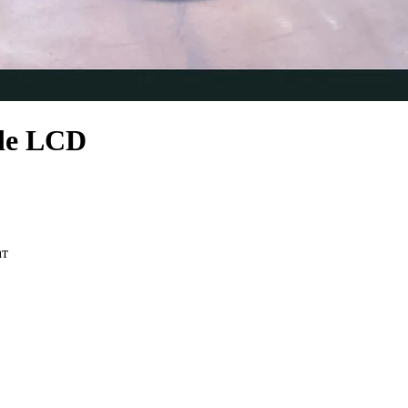
de LCD
ат