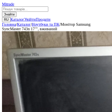
Mitrade
Знайти
Каталог
Увійти
Продати
RU
Головна
/
Каталог
/
Ноутбуки та ПК
/
Монітор Samsung
SyncMaster 743n 17ʼ", вживаний