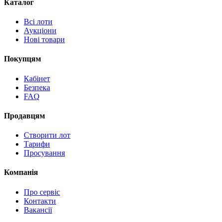
Каталог
Всі лоти
Аукціони
Нові товари
Покупцям
Кабінет
Безпека
FAQ
Продавцям
Створити лот
Тарифи
Просування
Компанія
Про сервіс
Контакти
Вакансії