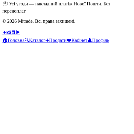
📦
Усі угоди — накладний платіж Нової Пошти. Без
передоплат.
© 2026 Mitrade.
Всі права захищені
.
✈️
📸
📘
▶️
🏠
Головна
🔍
Каталог
➕
Продати
❤️
Кабінет
👤
Профіль