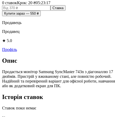
0
ставок
Крок: 20 ₴
05
:
23
:
17
Ставка
Купити зараз
—
550
₴
Продавець
Продавец
★
5.0
Профіль
Опис
Продається монітор Samsung SyncMaster 743n з діагоналлю 17
дюймів. Пристрій у вживаному стані, але повністю робочий.
Надійний та перевірений варіант для офісної роботи, навчання
або як додатковий екран для ПК.
Історія ставок
Ставок поки немає