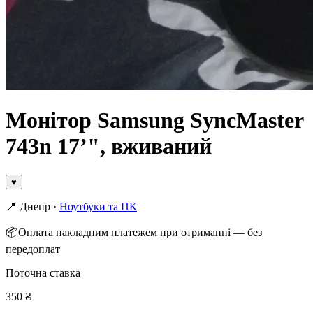
Монітор Samsung SyncMaster
743n 17ʼ", вживаний
♥
📍
Днепр
·
Ноутбуки та ПК
📦
Оплата накладним платежем при отриманні — без
передоплат
Поточна ставка
350
₴