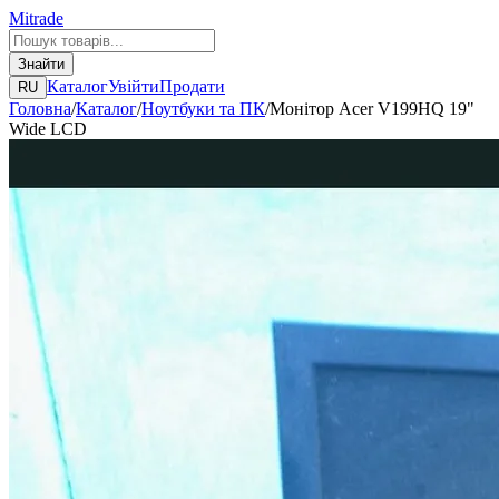
Mitrade
Знайти
Каталог
Увійти
Продати
RU
Головна
/
Каталог
/
Ноутбуки та ПК
/
Монітор Acer V199HQ 19"
Wide LCD