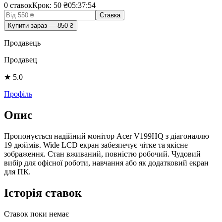
0
ставок
Крок: 50 ₴
05
:
37
:
54
Ставка
Купити зараз
—
850
₴
Продавець
Продавец
★
5.0
Профіль
Опис
Пропонується надійний монітор Acer V199HQ з діагоналлю
19 дюймів. Wide LCD екран забезпечує чітке та якісне
зображення. Стан вживаний, повністю робочий. Чудовий
вибір для офісної роботи, навчання або як додатковий екран
для ПК.
Історія ставок
Ставок поки немає