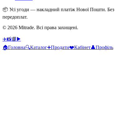
📦
Усі угоди — накладний платіж Нової Пошти. Без
передоплат.
© 2026 Mitrade.
Всі права захищені
.
✈️
📸
📘
▶️
🏠
Головна
🔍
Каталог
➕
Продати
❤️
Кабінет
👤
Профіль