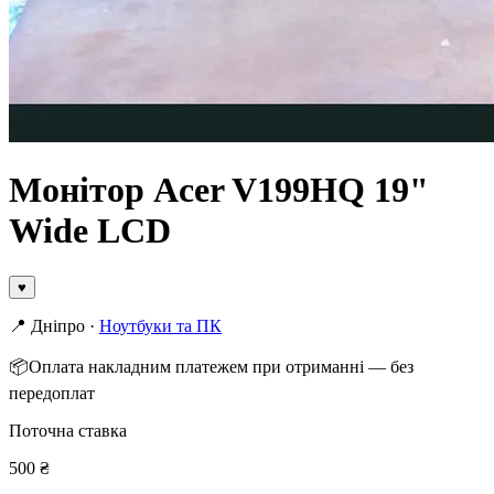
Монітор Acer V199HQ 19"
Wide LCD
♥
📍
Дніпро
·
Ноутбуки та ПК
📦
Оплата накладним платежем при отриманні — без
передоплат
Поточна ставка
500
₴