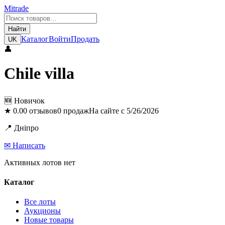
Mitrade
Найти
Каталог
Войти
Продать
UK
👤
Chile villa
🆕
Новичок
★
0.0
0
отзывов
0
продаж
На сайте с
5/26/2026
📍
Дніпро
✉
Написать
Активных лотов нет
Каталог
Все лоты
Аукционы
Новые товары