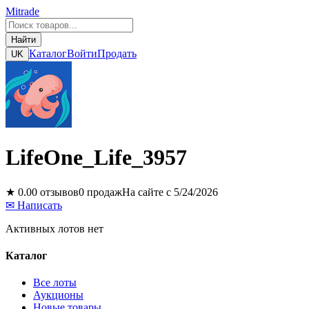
Mitrade
Найти
Каталог
Войти
Продать
UK
LifeOne_Life_3957
★
0.0
0
отзывов
0
продаж
На сайте с
5/24/2026
✉
Написать
Активных лотов нет
Каталог
Все лоты
Аукционы
Новые товары